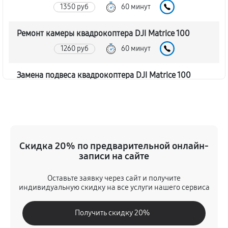
1350 руб
60 минут
Ремонт камеры квадрокоптера DJI Matrice 100
1260 руб
60 минут
Замена подвеса квадрокоптера DJI Matrice 100
1530 руб
60 минут
Замена оси квадрокоптера DJI Matrice 100
1260 руб
60 минут
Скидка 20% по предварительной онлайн-
записи на сайте
Замена луча квадрокоптера DJI Matrice 100
1080 руб
60 минут
Оставьте заявку через сайт и получите
индивидуальную скидку на все услуги нашего сервиса
Замена лопасти квадрокоптера DJI Matrice 100
Получить скидку 20%
1260 руб
60 минут