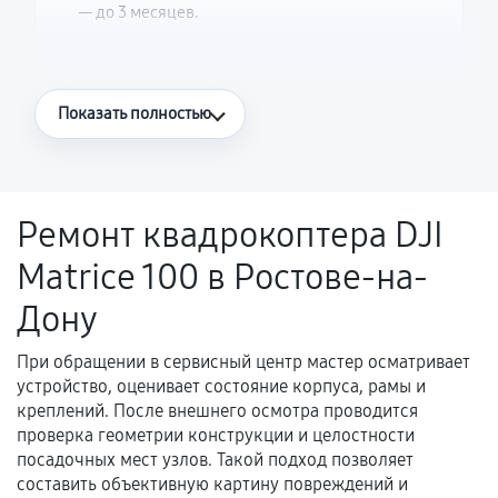
— до 3 месяцев.
Что считается гарантийным случаем
Показать полностью
Повторное возникновение неисправности,
напрямую связанной с выполненным
ремонтом.
Ремонт квадрокоптера DJI
Поломка установленной детали при
Matrice 100 в Ростове-на-
нормальной эксплуатации в течение
гарантийного срока.
Дону
Несоответствие комплектующей заявленным
техническим характеристикам.
При обращении в сервисный центр мастер осматривает
устройство, оценивает состояние корпуса, рамы и
креплений. После внешнего осмотра проводится
проверка геометрии конструкции и целостности
Документы для подтверждения
посадочных мест узлов. Такой подход позволяет
гарантии
составить объективную картину повреждений и