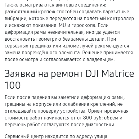
сохраняться полностью или частично, если
Также осматриваются винтовые соединения:
разболтанный крепёж способен создавать паразитные
соблюдены следующие условия:
вибрации, которые передаются на полётный контроллер
Предоставленные детали подходят по
и искажают показания IMU и гироскопа. Если
техническим параметрам и не имеют внешних
деформация рамы незначительная, иногда удаётся
дефектов.
восстановить геометрию без замены детали. При
Установка была выполнена нашим сервисным
серьёзных трещинах или изломе лучей рекомендуется
замена повреждённого элемента. Решение принимается
центром.
после осмотра и согласовывается с владельцем.
При этом гарантия на сами комплектующие
остается на стороне производителя или
Заявка на ремонт DJI Matrice
продавца. За качество сторонних деталей
100
сервисный центр ответственности не несет.
Если после падения вы заметили деформацию рамы,
трещины на корпусе или ослабление креплений, не
откладывайте проверку устройства. Ориентировочная
стоимость работ начинается от от 800 руб; объём и
перечень работ согласуются после диагностики.
Сервисный центр находится по адресу: улица