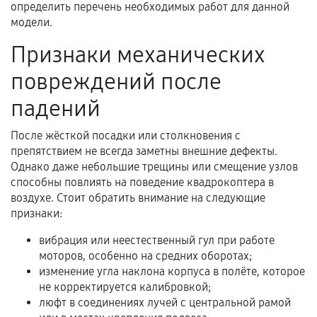
определить перечень необходимых работ для данной
Гарантийный талон.
модели.
Акт выполненных работ с датой, перечнем
Признаки механических
услуг и сроком гарантии.
повреждений после
Документы на установленные комплектующие
и кассовый чек.
падений
После жёсткой посадки или столкновения с
препятствием не всегда заметны внешние дефекты.
Расширенная гарантия
Однако даже небольшие трещины или смещение узлов
способны повлиять на поведение квадрокоптера в
В некоторых случаях возможно оформление
воздухе. Стоит обратить внимание на следующие
расширенной гарантии. Стоимость, сроки и
признаки:
условия продления согласовываются отдельно и
фиксируются в документах.
вибрация или неестественный гул при работе
моторов, особенно на средних оборотах;
изменение угла наклона корпуса в полёте, которое
не корректируется калибровкой;
Когда гарантия не действует
люфт в соединениях лучей с центральной рамой