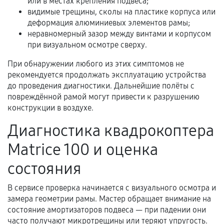
или в местах крепления подвеса;
Нарушение правил эксплуатации,
видимые трещины, сколы на пластике корпуса или
механические повреждения, попадание влаги,
деформация алюминиевых элементов рамы;
перегрев, коррозия.
неравномерный зазор между винтами и корпусом
при визуальном осмотре сверху.
Самостоятельный ремонт или вмешательство
третьих лиц.
При обнаружении любого из этих симптомов не
рекомендуется продолжать эксплуатацию устройства
Естественный износ деталей, если иное не
до проведения диагностики. Дальнейшие полёты с
предусмотрено отдельно.
повреждённой рамой могут привести к разрушению
Обращение после окончания гарантийного
конструкции в воздухе.
срока.
Диагностика квадрокоптера
Программные сбои, если это не указано в
Matrice 100 и оценка
отдельных условиях.
состояния
Если комплектующие куплены
В сервисе проверка начинается с визуального осмотра и
самостоятельно
замера геометрии рамы. Мастер обращает внимание на
состояние амортизаторов подвеса — при падении они
Гарантия на выполненные работы может
часто получают микротрещины или теряют упругость.